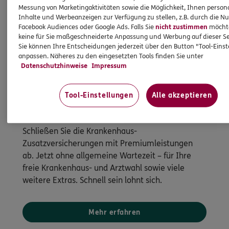
Messung von Marketingaktivitäten sowie die Möglichkeit, Ihnen persona
Inhalte und Werbeanzeigen zur Verfügung zu stellen, z.B. durch die N
Facebook Audiences oder Google Ads. Falls Sie
nicht zustimmen
möchten
keine für Sie maßgeschneiderte Anpassung und Werbung auf dieser Se
Sie können Ihre Entscheidungen jederzeit über den Button "Tool-Eins
anpassen. Näheres zu den eingesetzten Tools finden Sie unter
Datenschutzhinweise
Impressum
Krankenhauszusatz
Tool-Einstellungen
Alle akzeptieren
Warum noch warten? Sonderkondition sichern
Schließen Sie die Krankenhaus-
Zusatzversicherungen mit Premiumleistungen
ab. Jetzt ohne allgemeine Wartezeit – für Ihre
freie Krankenhaus- und Arztwahl sowie viele
weitere Extras. Schnell sein lohnt sich.
Mehr erfahren