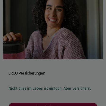
Versicherungen sind wichtig, diese sichern Sie und ihre
Familie ab und helfen im Schadensfall.
Auf unserer Homepage finden sie eine Übersicht zu den
aktuellen Versicherungen.
Gerne können Sie uns auch anrufen. Im persönlichen
Gespräch suchen wir gemeinsam die Lösung die zu
Ihrer individuellen Lebenslage passt.
Wir freuen uns auf Sie.
Ihre DKV Subdirektion der ERGO in Berlin
ERGO Versicherungen
Thomas Wagener
Nicht alles im Leben ist einfach. Aber versichern.